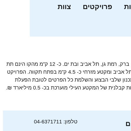
ת
פרויקטים
צוות
הקו האדום מהווה חלק מתוכנית הסעת ההמונים של גוש דן. אורכו של הקו כ- 24 ק"מ והוא חוצה 5 רשויות: פתח תקווה, בני ברק, רמת גן, תל אביב ובת ים. כ- 12 ק"מ מהקו הינם תת
קרקעיות ו- 12 ק"מ על הקרקע. המשרד עוסק בניהול התכנון של המקטעים העיליים. מקטע דרומי כ- 8.5 ק"מ בבת ים ויפו-תל אביב ומקטע מזרחי כ- 4.5 ק"מ בפתח תקווה. הפרויקט
כנון שלבי הבצוע והשלמת כל הפרטים לטובת הפעלת
 של המקטע העילי מוערכת בכ- 0.5 מיליארד ₪.
טלפון: 04-6371711
ם